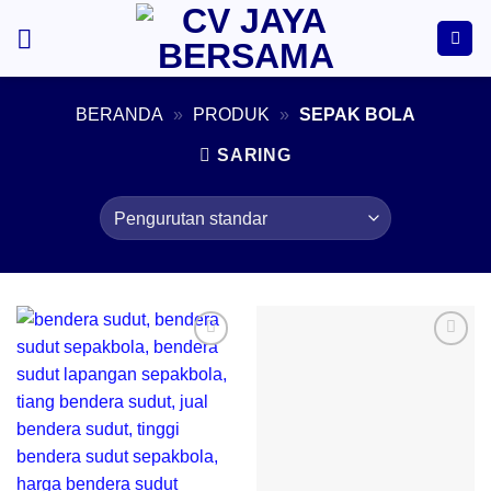
Skip
to
content
BERANDA
»
PRODUK
»
SEPAK BOLA
SARING
Add to
Add to
wishlist
wishlist