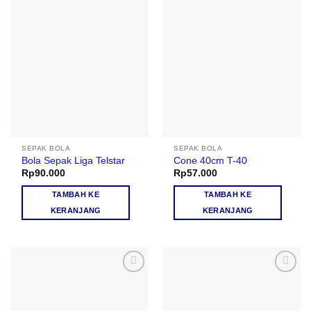
Add to
Add to
wishlist
wishlist
SEPAK BOLA
SEPAK BOLA
Bola Sepak Liga Telstar
Cone 40cm T-40
Rp
90.000
Rp
57.000
TAMBAH KE
TAMBAH KE
KERANJANG
KERANJANG
Add to
Add to
wishlist
wishlist