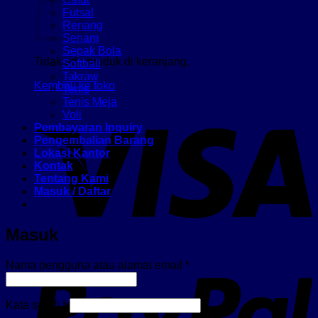
Futsal
Renang
Senam
Sepak Bola
Tidak ada produk di keranjang.
Softball
Takraw
Kembali ke toko
Tenis
Tenis Meja
V
Voli
Pembayaran Inquiry
Pengembalian Barang
Lokasi Kantor
Kontak
Tentang Kami
Masuk / Daftar
Masuk
P
Wajib
Nama pengguna atau alamat email
*
Wajib
Kata sandi
*