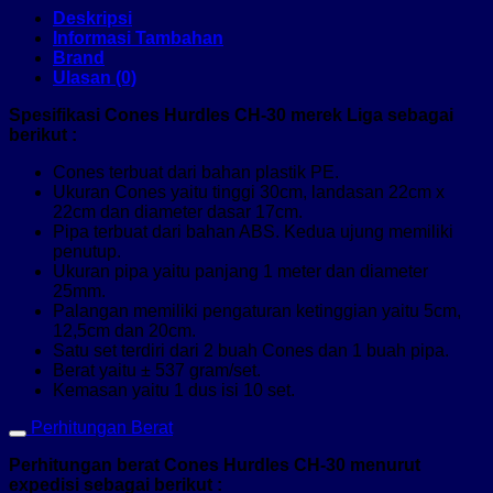
Deskripsi
Informasi Tambahan
Brand
Ulasan (0)
Spesifikasi Cones Hurdles CH-30 merek Liga sebagai
berikut :
Cones terbuat dari bahan plastik PE.
Ukuran Cones yaitu tinggi 30cm, landasan 22cm x
22cm dan diameter dasar 17cm.
Pipa terbuat dari bahan ABS. Kedua ujung memiliki
penutup.
Ukuran pipa yaitu panjang 1 meter dan diameter
25mm.
Palangan memiliki pengaturan ketinggian yaitu 5cm,
12,5cm dan 20cm.
Satu set terdiri dari 2 buah Cones dan 1 buah pipa.
Berat yaitu ± 537 gram/set.
Kemasan yaitu 1 dus isi 10 set.
Perhitungan Berat
Perhitungan berat Cones Hurdles CH-30 menurut
expedisi sebagai berikut :