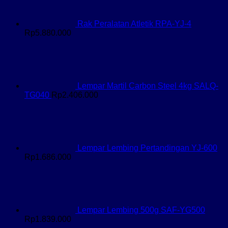
Rak Peralatan Atletik RPA-YJ-4
Rp
5.880.000
Lempar Martil Carbon Steel 4kg SALQ-
TG040
Rp
2.406.000
Lempar Lembing Pertandingan YJ-600
Rp
1.686.000
Lempar Lembing 500g SAF-YG500
Rp
1.839.000