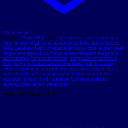
Add to wishlist
Kategori:
Sepak Bola
Tag:
cone latihan
,
cone latihan bola
,
cone latihan futsal
,
cone latihan sepakbola
,
cones hurdles
,
daftar peralatan latihan sepakbola
,
harga cone latihan futsal
,
harga cone sepak bola
,
harga cones mangkok
,
harga kun
alat olahraga
,
harga kun kerucut
,
harga kun untuk latihan
bola
,
harga peralatan latihan sepakbola
,
jual peralatan
latihan sepakbola
,
jual perlengkapan latihan futsal
,
nama
alat latihan futsal
,
nama peralatan latihan sepak bola
,
peralatan latihan futsal
,
peralatan latihan sepakbola
,
perlengkapan latihan sepakbola
Produk yang sudah dilihat