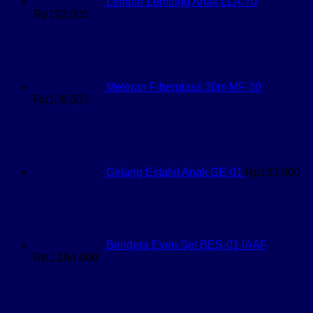
Lempar Lembing Anak LLA-70
Rp
192.000
Meteran Fiberglass 30m MF-30
Rp
106.500
Gelang Estafet Anak GE-01
Rp
183.000
Bendera Even Set BES-01 IAAF
Rp
1.164.000