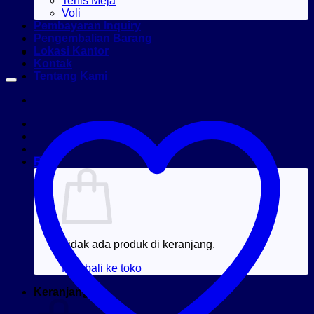
Tenis Meja
Voli
Pembayaran Inquiry
Pengembalian Barang
Lokasi Kantor
Kontak
Tentang Kami
Rp
0
Tidak ada produk di keranjang.
Kembali ke toko
Keranjang