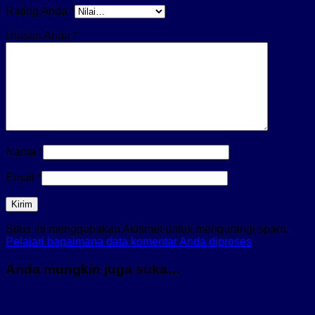
Rating Anda
*
Ulasan Anda
*
Nama
*
Email
*
Situs ini menggunakan Akismet untuk mengurangi spam.
Pelajari bagaimana data komentar Anda diproses
Anda mungkin juga suka…