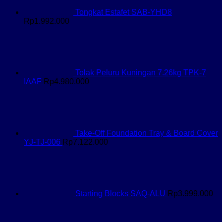
Tongkat Estafet SAB-YHD8
Rp
1.992.000
Tolak Peluru Kuningan 7.26kg TPK-7
IAAF
Rp
4.980.000
Take-Off Foundation Tray & Board Cover
YJ-TJ-006
Rp
7.122.000
Starting Blocks SAQ-ALU
Rp
3.999.000