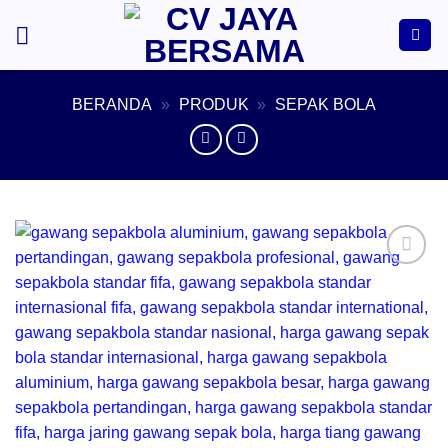
Skip
to
content
BERANDA
»
PRODUK
»
SEPAK BOLA
Add to
wishlist