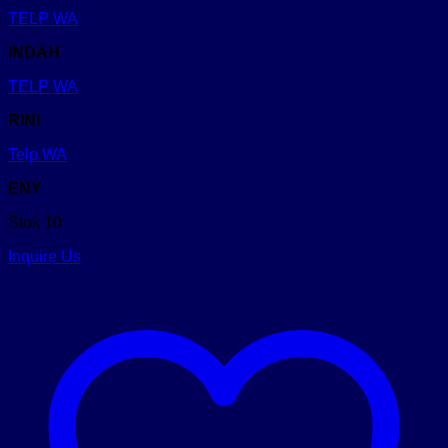
TELP
WA
INDAH
TELP
WA
RINI
Telp
WA
ENY
Stok 10
Inquire Us