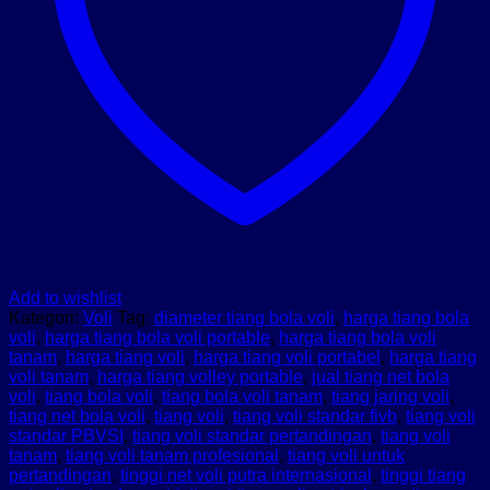
Add to wishlist
Kategori:
Voli
Tag:
diameter tiang bola voli
,
harga tiang bola
voli
,
harga tiang bola voli portable
,
harga tiang bola voli
tanam
,
harga tiang voli
,
harga tiang voli portabel
,
harga tiang
voli tanam
,
harga tiang volley portable
,
jual tiang net bola
voli
,
tiang bola voli
,
tiang bola voli tanam
,
tiang jaring voli
,
tiang net bola voli
,
tiang voli
,
tiang voli standar fivb
,
tiang voli
standar PBVSI
,
tiang voli standar pertandingan
,
tiang voli
tanam
,
tiang voli tanam profesional
,
tiang voli untuk
pertandingan
,
tinggi net voli putra internasional
,
tinggi tiang