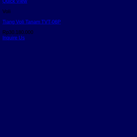
Quick View
Voli
Tiang Voli Tanam TVT-06P
Rp
30.180.000
Inquire Us