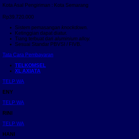
Kota Asal Pengiriman : Kota Semarang
Rp
39.720.000
Sistem pemasangan
knockdown.
Ketinggian dapat diatur.
Tiang terbuat dari
aluminium alloy.
Sesuai Standar PBVSI / FIVB.
Tata Cara Pembayaran
TELKOMSEL
XL AXIATA
TELP
WA
ENY
TELP
WA
RINI
TELP
WA
HANI