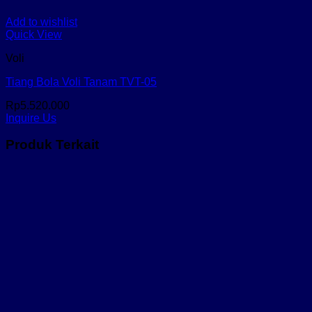
Add to wishlist
Quick View
Voli
Tiang Bola Voli Tanam TVT-05
Rp
5.520.000
Inquire Us
Produk Terkait