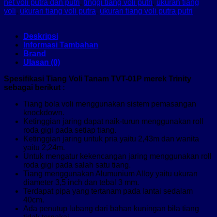
net voli putra dan putri
,
tinggi tiang voli putri
,
ukuran tiang
voli
,
ukuran tiang voli putra
,
ukuran tiang voli putra putri
Deskripsi
Informasi Tambahan
Brand
Ulasan (0)
Spesifikasi Tiang Voli Tanam TVT-01P merek Trinity
sebagai berikut :
Tiang bola voli menggunakan sistem pemasangan
knockdown.
Ketinggian jaring dapat naik-turun menggunakan roll
roda gigi pada setiap tiang.
Ketinggian jaring untuk pria yaitu 2,43m dan wanita
yaitu 2,24m.
Untuk mengatur kekencangan jaring menggunakan roll
roda gigi pada salah satu tiang.
Tiang menggunakan Alumunium Alloy yaitu ukuran
diameter 3,5 inch dan tebal 3 mm.
Terdapat pipa yang tertanam pada lantai sedalam
40cm.
Ada penutup lubang dari bahan kuningan bila tiang