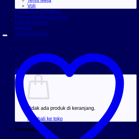
Tenis Meja
Voli
Pembayaran Inquiry
Pengembalian Barang
Lokasi Kantor
Kontak
Tentang Kami
Rp
0
Tidak ada produk di keranjang.
Kembali ke toko
Keranjang