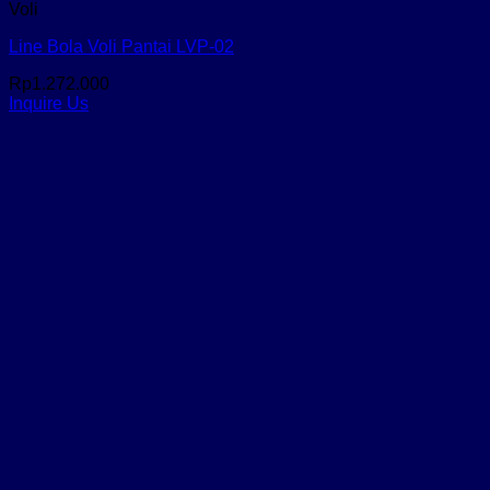
Voli
Line Bola Voli Pantai LVP-02
Rp
1.272.000
Inquire Us