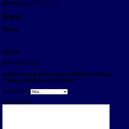
Dimensi
254 × 38 × 25 cm
Brand
Trinity
Ulasan
Belum ada ulasan.
Jadilah yang pertama memberikan ulasan
“Tiang Voli Tanam TVT-01P”
Rating Anda
*
Ulasan Anda
*