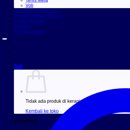
Tenis Meja
Voli
Pembayaran Inquiry
Pengembalian Barang
Lokasi Kantor
Kontak
Tentang Kami
Rp
0
Tidak ada produk di keranjang.
Kembali ke toko
Keranjang