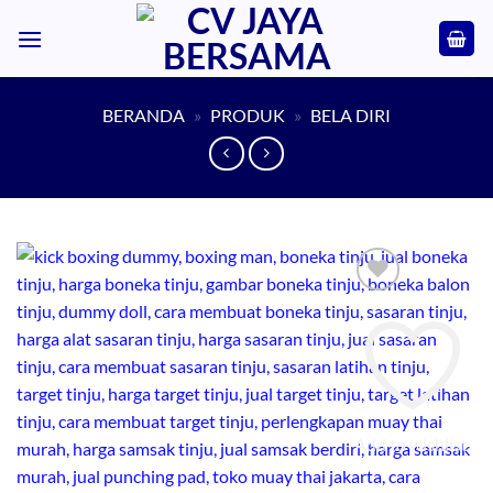
Skip
to
content
BERANDA
»
PRODUK
»
BELA DIRI
Add to wishlist