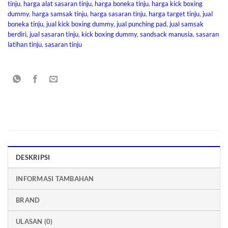
tinju
,
harga alat sasaran tinju
,
harga boneka tinju
,
harga kick boxing
dummy
,
harga samsak tinju
,
harga sasaran tinju
,
harga target tinju
,
jual
boneka tinju
,
jual kick boxing dummy
,
jual punching pad
,
jual samsak
berdiri
,
jual sasaran tinju
,
kick boxing dummy
,
sandsack manusia
,
sasaran
latihan tinju
,
sasaran tinju
DESKRIPSI
INFORMASI TAMBAHAN
BRAND
ULASAN (0)