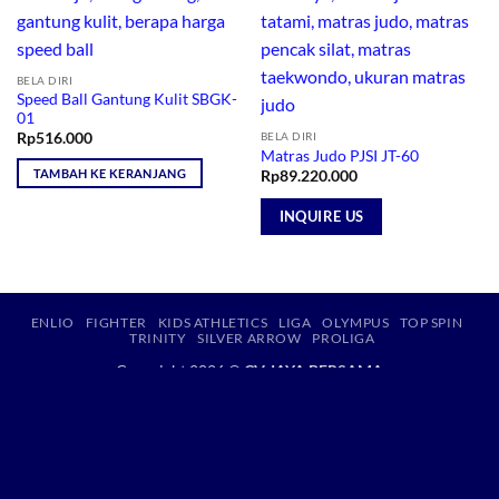
BELA DIRI
Speed Ball Gantung Kulit SBGK-
01
BELA DIRI
Rp
516.000
Matras Judo PJSI JT-60
TAMBAH KE KERANJANG
Rp
89.220.000
INQUIRE US
ENLIO
FIGHTER
KIDS ATHLETICS
LIGA
OLYMPUS
TOP SPIN
TRINITY
SILVER ARROW
PROLIGA
Copyright 2026 ©
CV JAYA BERSAMA