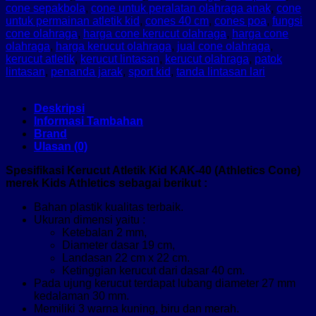
cone sepakbola
,
cone untuk peralatan olahraga anak
,
cone
untuk permainan atletik kid
,
cones 40 cm
,
cones poa
,
fungsi
cone olahraga
,
harga cone kerucut olahraga
,
harga cone
olahraga
,
harga kerucut olahraga
,
jual cone olahraga
,
kerucut atletik
,
kerucut lintasan
,
kerucut olahraga
,
patok
lintasan
,
penanda jarak
,
sport kid
,
tanda lintasan lari
Deskripsi
Informasi Tambahan
Brand
Ulasan (0)
Spesifikasi Kerucut Atletik Kid KAK-40 (Athletics Cone)
merek Kids Athletics sebagai berikut :
Bahan plastik kualitas terbaik.
Ukuran dimensi yaitu :
Ketebalan 2 mm,
Diameter dasar 19 cm,
Landasan 22 cm x 22 cm.
Ketinggian kerucut dari dasar 40 cm.
Pada ujung kerucut terdapat lubang diameter 27 mm
kedalaman 30 mm.
Memiliki 3 warna kuning, biru dan merah.