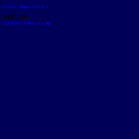
Kotak Lompat KL-01
Rp
552.000
Tambah ke keranjang