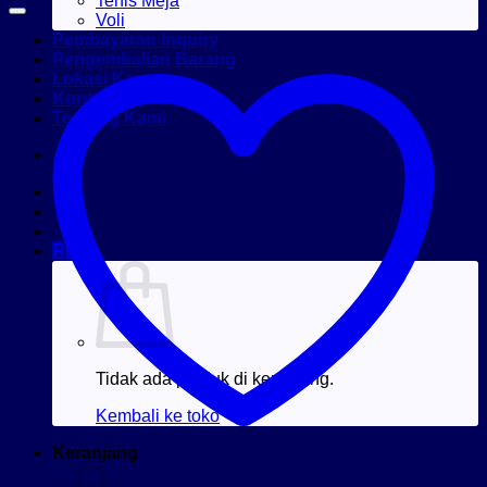
Tenis Meja
Voli
Pembayaran Inquiry
Pengembalian Barang
Lokasi Kantor
Kontak
Tentang Kami
Rp
0
Tidak ada produk di keranjang.
Kembali ke toko
Keranjang