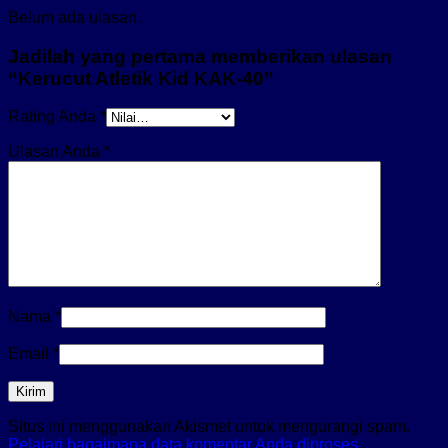
Belum ada ulasan.
Jadilah yang pertama memberikan ulasan
“Kerucut Atletik Kid KAK-40”
Rating Anda
*
Ulasan Anda
*
Nama
*
Email
*
Situs ini menggunakan Akismet untuk mengurangi spam.
Pelajari bagaimana data komentar Anda diproses