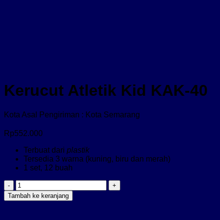
Kerucut Atletik Kid KAK-40
Kota Asal Pengiriman : Kota Semarang
Rp
552.000
Terbuat dari
plastik
Tersedia 3 warna (kuning, biru dan merah)
1 set, 12 buah
Kuantitas
Kerucut
Tambah ke keranjang
Atletik
Kid
KAK-