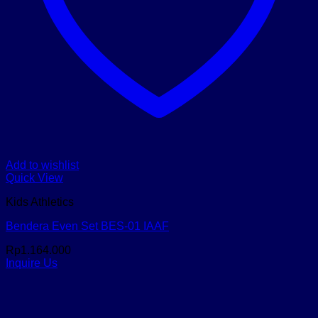
Add to wishlist
Quick View
Kids Athletics
Bendera Even Set BES-01 IAAF
Rp
1.164.000
Inquire Us